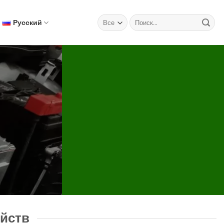
Искать:
Русский
йств