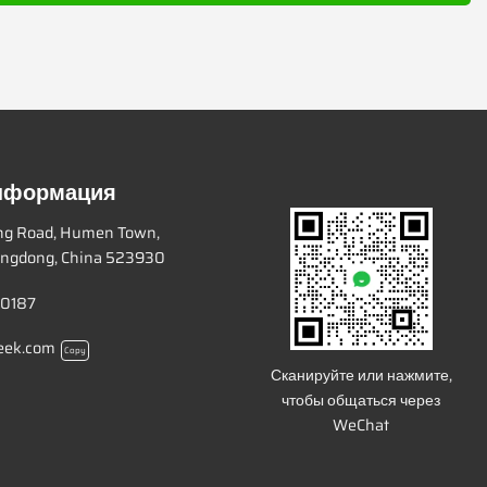
информация
ang Road, Humen Town,
ngdong, China 523930
 0187
eek.com
Copy
Сканируйте или нажмите,
чтобы общаться через
WeChat