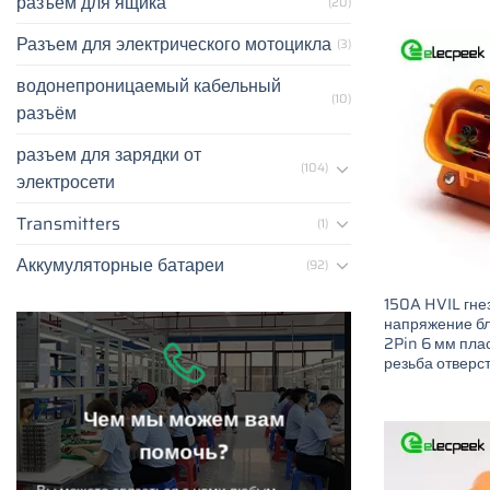
разъем для ящика
(20)
Разъем для электрического мотоцикла
(3)
водонепроницаемый кабельный
(10)
разъём
разъем для зарядки от
(104)
электросети
Transmitters
(1)
Аккумуляторные батареи
(92)
150A HVIL гне
напряжение б
2Pin 6 мм пла
резьба отверс
Чем мы можем вам
помочь?