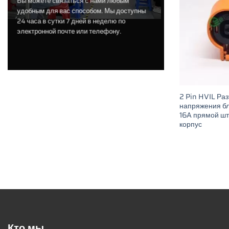
Вы можете связаться с нами любым
удобным для вас способом. Мы доступны
24 часа в сутки 7 дней в неделю по
электронной почте или телефону.
2 Pin HVIL Ра
напряжения бл
16A прямой шт
корпус
Кто мы