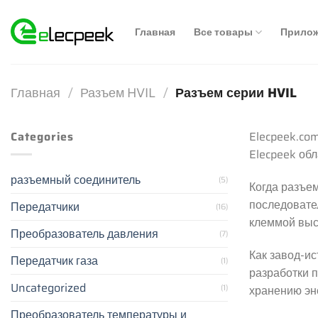
Skip
to
Главная
Все товары
Прило
content
Главная
/
Разъем HVIL
/
Разъем серии HVIL
Categories
Elecpeek.co
Elecpeek об
разъемный соединитель
(5)
Когда разъе
последовате
Передатчики
(16)
клеммой выс
Преобразователь давления
(7)
Как завод-и
Передатчик газа
(1)
разработки п
Uncategorized
(1)
хранению эн
Преобразователь температуры и