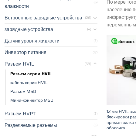
По мере тог
(6)
влажности
населению п
инфраструкт
Встроенные зарядные устройства
(26)
переменным 
зарядные устройства
(4)
Датчик уровня жидкости
(3)
Инвертор питания
(17)
Разъем HVIL
(68)
Разъем серии HVIL
кабель серии HVIL
Разъем MSD
Мини-коннектор MSD
12 мм HVIL вы
Разъем HVPT
(3)
блокировки ра
прямая вилка 
Разделяемые разъемы
(5)
оболочка