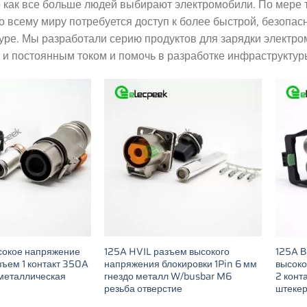
о как все больше людей выбирают электромобили. По мере 
о всему миру потребуется доступ к более быстрой, безопас
уре. Мы разработали серию продуктов для зарядки электр
и постоянным током и помочь в разработке инфраструктур
сокое напряжение
125A HVIL разъем высокого
125A В
зъем 1 контакт 350A
напряжения блокировки 1Pin 6 мм
высоко
металлическая
гнездо металл W/busbar M6
2 конт
резьба отверстие
штекер