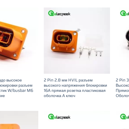
здо высокое
2 Pin 2.8 мм HVIL разъем
2 Pin 
локировки разъем
высокого напряжения блокировки
Высоко
стик W/busbar M6
16A прямая розетка пластиковая
Прямой
тие
оболочка A ключ
Оболоч