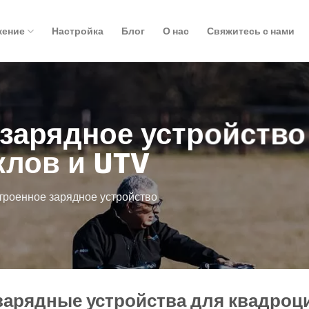
жение
Настройка
Блог
О нас
Свяжитесь с нами
зарядное устройство
клов и UTV
троенное зарядное устройство
арядные устройства для квадроц