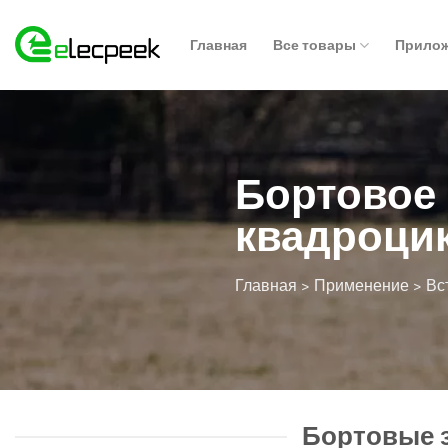
Skip
to
Главная
Все товары
Прило
content
Бортовое 
квадроци
Главная >
Применение
> Вс
Бортовые з