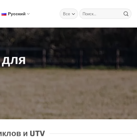
Искать:
Русский
 для
иклов и UTV