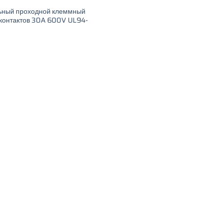
ьный проходной клеммный
 контактов 30A 600V UL94-