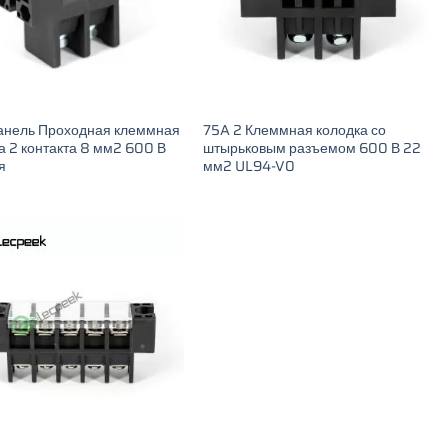
анель Проходная клеммная
75A 2 Клеммная колодка со
а 2 контакта 8 мм2 600 В
штырьковым разъемом 600 В 22
я
мм2 UL94-V0