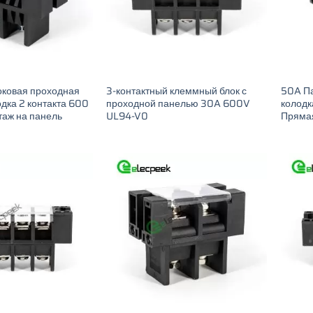
оковая проходная
3-контактный клеммный блок с
50A П
дка 2 контакта 600
проходной панелью 30A 600V
колодк
аж на панель
UL94-V0
Пряма