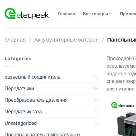
Skip
to
Главная
Все товары
Прило
content
Главная
/
Аккумуляторные батареи
/
Панельный
Categories
Проходной б
используемо
надежно заде
разъемный соединитель
(5)
специализир
Передатчики
для питания
(16)
Преобразователь давления
(7)
Передатчик газа
(1)
Uncategorized
(1)
Преобразователь температуры и