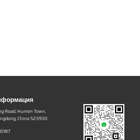
информация
ang Road, Humen Town,
ngdong, China 523930
 0187