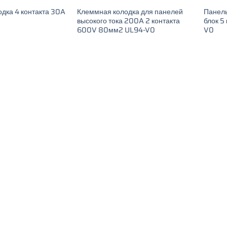
дка 4 контакта 30A
Клеммная колодка для панелей
Панел
высокого тока 200A 2 контакта
блок 5
600V 80мм2 UL94-V0
V0