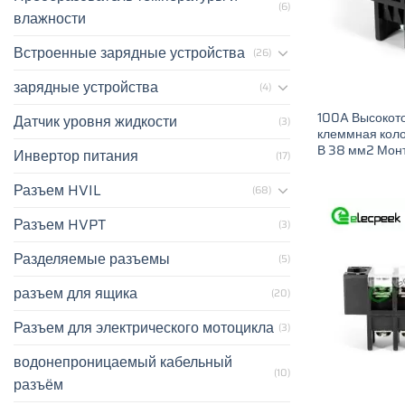
(6)
влажности
Встроенные зарядные устройства
(26)
зарядные устройства
(4)
100A Высокот
Датчик уровня жидкости
(3)
клеммная коло
В 38 мм2 Монт
Инвертор питания
(17)
Разъем HVIL
(68)
Разъем HVPT
(3)
Разделяемые разъемы
(5)
разъем для ящика
(20)
Разъем для электрического мотоцикла
(3)
водонепроницаемый кабельный
(10)
разъём