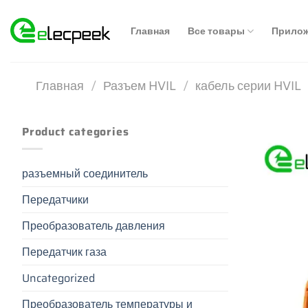
Skip
to
Главная
Все товары
Прило
content
Главная
/
Разъем HVIL
/
кабель серии HVIL
Product categories
разъемный соединитель
Передатчики
Преобразователь давления
Передатчик газа
Uncategorized
Преобразователь температуры и