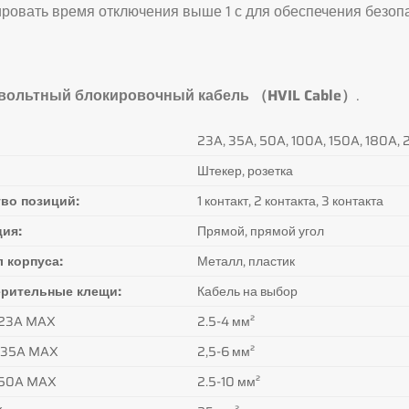
ровать время отключения выше 1 с для обеспечения безоп
вольтный блокировочный кабель （HVIL Cable）
.
23A, 35A, 50A, 100A, 150A, 180A
Штекер, розетка
во позиций:
1 контакт, 2 контакта, 3 контакта
ия:
Прямой, прямой угол
 корпуса:
Металл, пластик
ерительные клещи:
Кабель на выбор
о 23A MAX
2.5-4 мм²
о 35A MAX
2,5-6 мм²
о 50A MAX
2.5-10 мм²