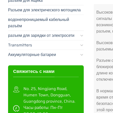
разъем для ящика
Разъем для электрического мотоцикла
Высоков
сигналы
водонепроницаемый кабельный
возникн
разъём
разъем, 
разъем для зарядки от электросети
Высоково
Transmitters
разъемы
Аккумуляторные батареи
Разъем 
блокиров
Свяжитесь с нами
длине ко
отключе
No. 25, Ningjiang Road,
В нормал
Humen Town, Dongguan,
время о
Guangdong province, China.
безопас
Часы работы: Пн~Пт
этой пр