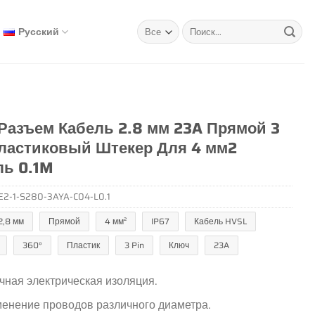
Искать:
Русский
 Разъем Кабель 2.8 мм 23A Прямой 3
Пластиковый Штекер Для 4 мм2
ль 0.1M
E2-1-S280-3AYA-C04-L0.1
2,8 мм
Прямой
4 мм²
IP67
Кабель HVSL
360°
Пластик
3 Pin
Ключ
23A
чная электрическая изоляция.
енение проводов различного диаметра.