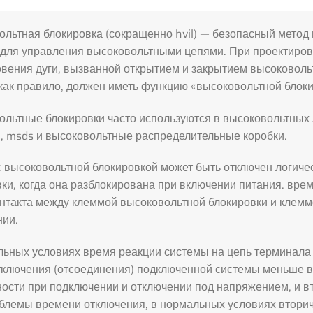
ольтная блокировка (сокращенно hvil) — безопасный метод
 для управления высоковольтными цепями. При проектиров
овения дуги, вызванной открытием и закрытием высоковоль
как правило, должен иметь функцию «высоковольтной блоки
льтные блокировки часто используются в высоковольтных э
, msds и высоковольтные распределительные коробки.
с высоковольтной блокировкой может быть отключен логич
ки, когда она разблокирована при включении питания. вре
нтакта между клеммой высоковольтной блокировки и клеммо
нии.
ьных условиях время реакции системы на цепь терминала б
тключения (отсоединения) подключенной системы меньше в
ности при подключении и отключении под напряжением, и в
облемы времени отключения, в нормальных условиях втори