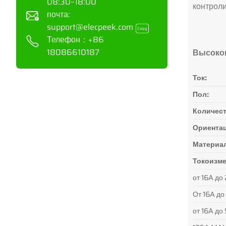
08:30~18:00
контроли
почта:
support@elecpeek.com
Copy
Телефон：
+86
18086610187
Высоко
Ток:
Пол:
Количест
Ориентац
Материал
Токоизм
от 16A д
От 16A д
от 16A д