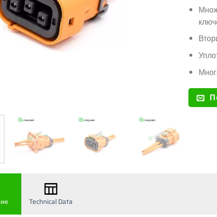
Множ
ключ
Втор
Упло
Мног
П
ние
Technical Data