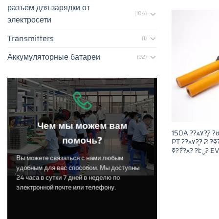
разъем для зарядки от
(104)
электросети
Transmitters
(1)
Аккумуляторные батареи
(92)
Чем мы можем вам
150A ??ѧ٧?֧? ?ӧ????ܧ?? ?ߧѧ???ا֧ߧڧ?
помочь?
PT ??ѧ٧?֧? 2 ?ܧ?ߧ?ѧܧ?ߧ??? ??ѧߧ֧ݧ?
Вы можете связаться с нами любым
удобным для вас способом. Мы доступны
24 часа в сутки 7 дней в неделю по
электронной почте или телефону.