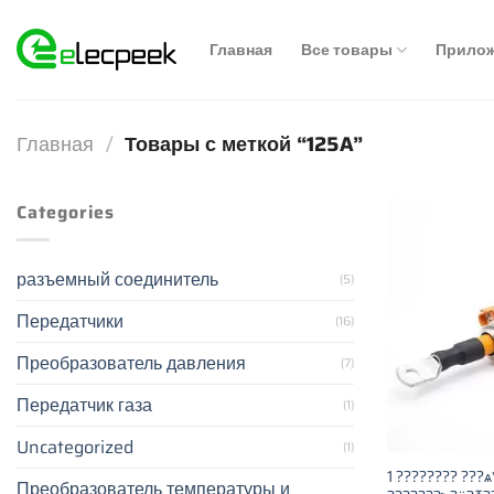
Skip
to
Главная
Все товары
Прило
content
Главная
/
Товары с меткой “125A”
Categories
разъемный соединитель
(5)
Передатчики
(16)
Преобразователь давления
(7)
Передатчик газа
(1)
Uncategorized
(1)
1 ???????? ???ѧ٧?֧? HVPT 125A
Преобразователь температуры и