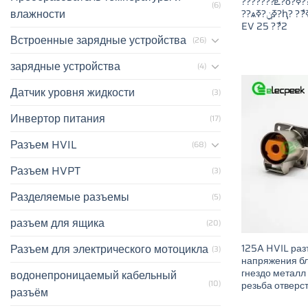
???????ܧ?ӧ?ݧ??ߧ??? ??ѧ٧?֧? PT ?էݧ?
(6)
влажности
??ѧߧ֧ݧ?ߧ?ԧ? ?ާ?ߧ?ѧا? ?էݧ? ?ܧѧҧ֧ݧ?
EV 25 ?ާ?2
Встроенные зарядные устройства
(26)
зарядные устройства
(4)
Датчик уровня жидкости
(3)
Инвертор питания
(17)
Разъем HVIL
(68)
Разъем HVPT
(3)
Разделяемые разъемы
(5)
разъем для ящика
(20)
Разъем для электрического мотоцикла
125A HVIL раз
(3)
напряжения бл
гнездо металл
водонепроницаемый кабельный
(10)
резьба отверс
разъём