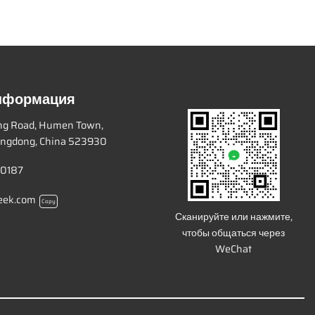
информация
ang Road, Humen Town,
ngdong, China 523930
 0187
eek.com
Copy
Сканируйте или нажмите,
чтобы общаться через
WeChat