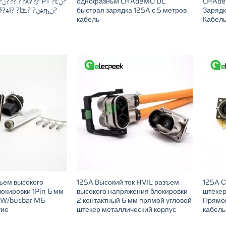
однофазный CHAdeMO DC
CHAde
быстрая зарядка 125A с 5 метров
Зарядк
кабель
Кабел
ъем высокого
125A Высокий ток HVIL разъем
125A С
окировки 1Pin 6 мм
высокого напряжения блокировки
штекер
 W/busbar M6
2 контактный 6 мм прямой угловой
Прямой
тие
штекер металлический корпус
кабель