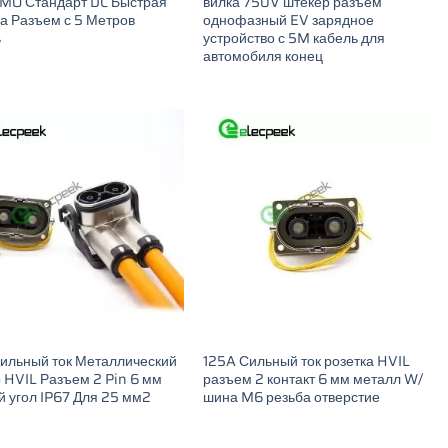
MO Стандарт DC Быстрая
вилка 750V штекер разъем
а Разъем с 5 Метров
однофазный EV зарядное
ь
устройство с 5M кабель для
автомобиля конец
ильный ток Металлический
125A Сильный ток розетка HVIL
 HVIL Разъем 2 Pin 6 мм
разъем 2 контакт 6 мм металл W/
 угол IP67 Для 25 мм2
шина M6 резьба отверстие